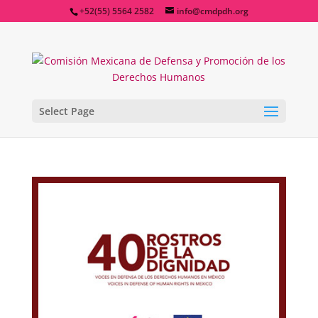
+52(55) 5564 2582
info@cmdpdh.org
Select Page